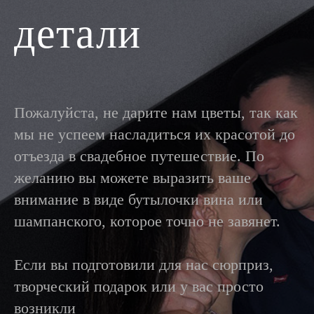
детали
Пожалуйста, не дарите нам цветы, так как
мы не успеем насладиться их красотой до
отъезда в свадебное путешествие. По
желанию вы можете выразить ваше
внимание в виде бутылочки вина или
шампанского, которое точно не завянет.
Если вы подготовили для нас сюрприз,
творческий подарок или у вас просто
возникли