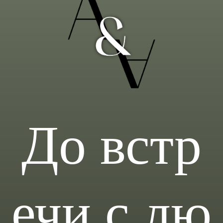
До встр
ечи с лю