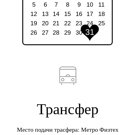
5
6
7
8
9
10
11
12
13
14
15
16
17
18
19
20
21
22
23
24
25
31
26
27
28
29
30
31
Трансфер
Место подачи трасфера: Метро Физтех