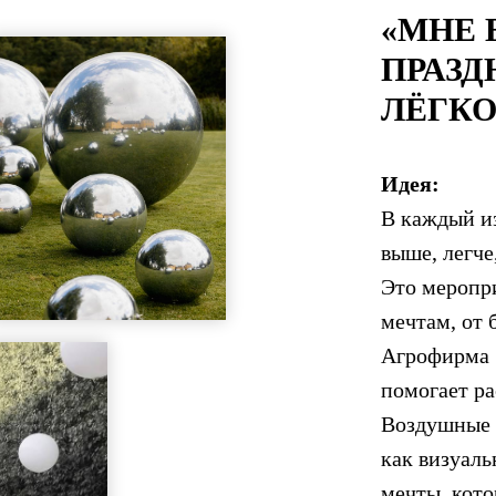
«МНЕ 
ПРАЗД
ЛЁГК
Идея:
В каждый и
выше, легче
Это меропр
мечтам, от
Агрофирма 
помогает ра
Воздушные 
как визуаль
мечты, кото