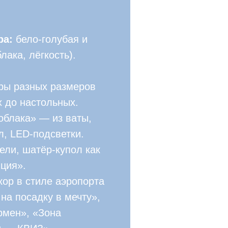
ра:
бело-голубая и
лака, лёгкость).
ы разных размеров
х до настольных.
облака» — из ваты,
л, LED-подсветки.
ели, шатёр-купол как
ция».
кор в стиле аэропорта
на посадку в мечту»,
рмен», «Зона