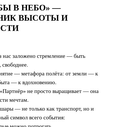
БЫ В НЕБО» —
НИК ВЫСОТЫ И
ОСТИ
з нас заложено стремление — быть
, свободнее.
иятие — метафора полёта: от земли — к
 быта — к вдохновению.
«Партнёр» не просто выращивает — она
сти мечтам.
шары — не только как транспорт, но и
ный символ всего события:
рые можно потрогать.