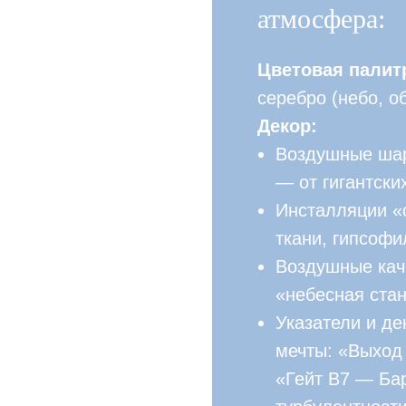
атмосфера:
Цветовая палит
серебро (небо, об
Декор:
Воздушные шар
— от гигантски
Инсталляции «
ткани, гипсофи
Воздушные кач
«небесная стан
Указатели и де
мечты: «Выход 
«Гейт B7 — Ба