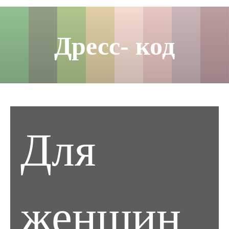
Дресс- код
Для
женщин