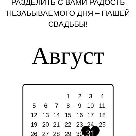
РАЗДЕЛИТЬ С ВАМИ РАДОСТЬ
НЕЗАБЫВАЕМОГО ДНЯ – НАШЕЙ
СВАДЬБЫ!
Август
1
2
3
4
5
6
7
8
9
10
11
12
13
14
15
16
17
18
19
20
21
22
23
24
25
31
26
27
28
29
30
31