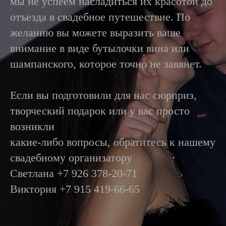
мы не успеем насладиться их красотой до
отъезда в свадебное путешествие. По
желанию вы можете выразить ваше
внимание в виде бутылочки вина или
шампанского, которое точно не завянет.
Если вы подготовили для нас сюрприз,
творческий подарок или у вас просто
возникли
какие-либо вопросы, обратитесь к нашему
свадебному организатору
Светлана +7 926 378-20-71
Виктория +7 915 419-66-65