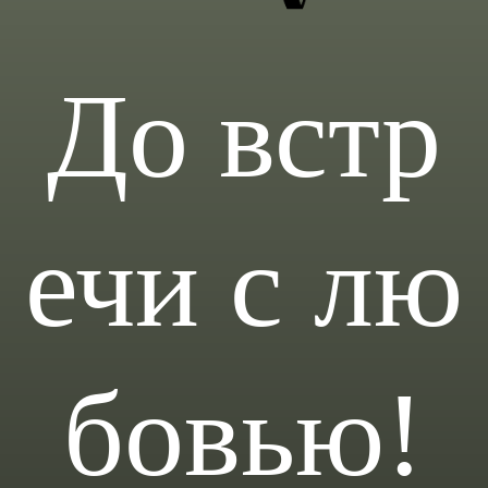
До встр
ечи с лю
бовью!