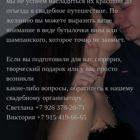
мы не успеем насладиться их красотой до
отъезда в свадебное путешествие. По
желанию вы можете выразить ваше
внимание в виде бутылочки вина или
шампанского, которое точно не завянет.
Если вы подготовили для нас сюрприз,
творческий подарок или у вас просто
возникли
какие-либо вопросы, обратитесь к нашему
свадебному организатору
Светлана +7 926 378-20-71
Виктория +7 915 419-66-65