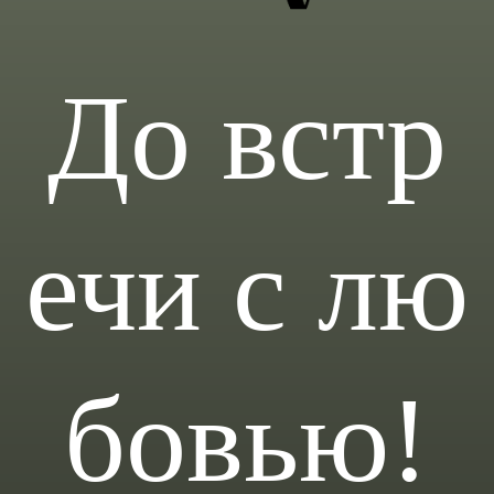
До встр
ечи с лю
бовью!