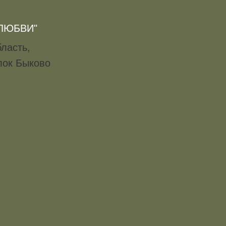
 ЛЮБВИ"
ласть,
ёлок Быково